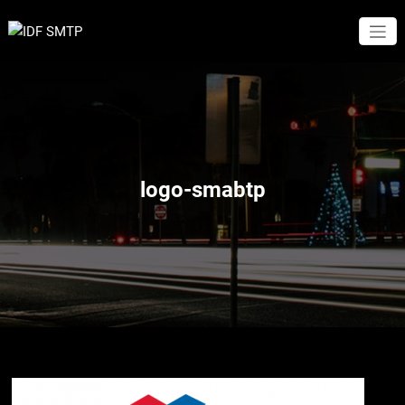
Aller
au
Travaux Publics
IDF SMTP
contenu
logo-smabtp