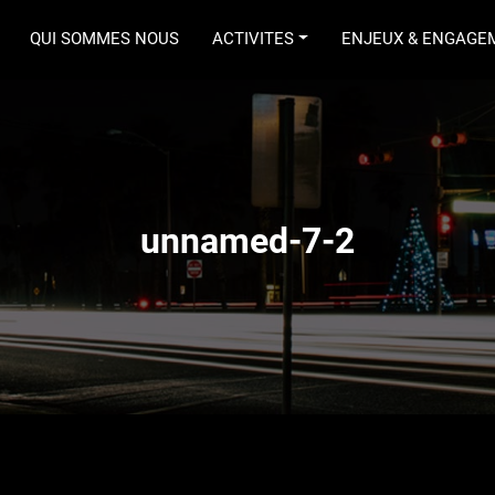
QUI SOMMES NOUS
ACTIVITES
ENJEUX & ENGAGE
MTP
unnamed-7-2