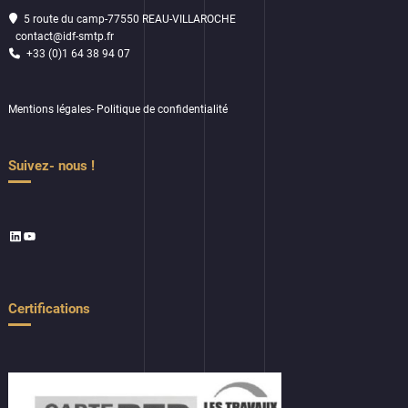
5 route du camp-77550 REAU-VILLAROCHE
contact@idf-smtp.fr
+33 (0)1 64 38 94 07
Mentions légales
-
Politique de confidentialité
Suivez- nous !
LinkedIn
YouTube
Certifications