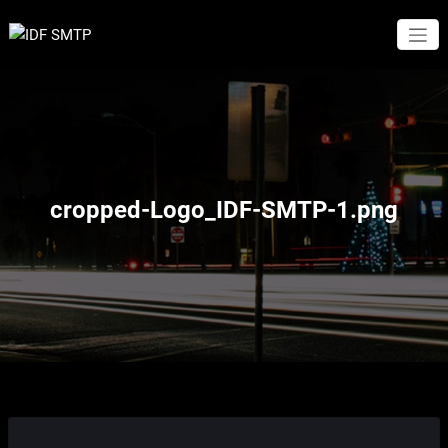
Aller
au
Travaux Publics
IDF SMTP
contenu
cropped-Logo_IDF-SMTP-1.png