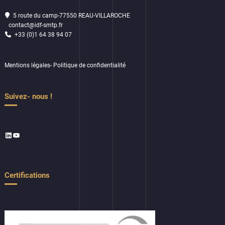
5 route du camp-77550 REAU-VILLAROCHE
contact@idf-smtp.fr
+33 (0)1 64 38 94 07
Mentions légales
-
Politique de confidentialité
Suivez- nous !
LinkedIn
YouTube
Certifications